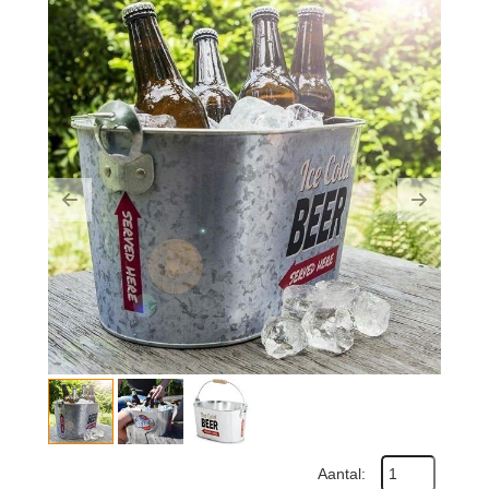
Previous
Next
Aantal: