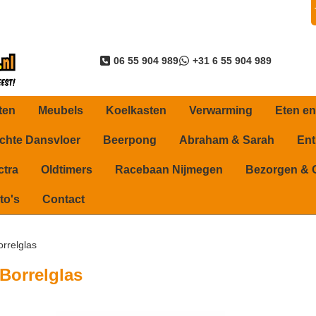
06 55 904 989
+31 6 55 904 989
ten
Meubels
Koelkasten
Verwarming
Eten en
ichte Dansvloer
Beerpong
Abraham & Sarah
Ent
ctra
Oldtimers
Racebaan Nijmegen
Bezorgen & 
to's
Contact
orrelglas
Borrelglas