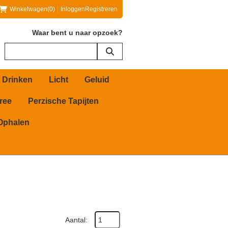
Winkelwagen
(0)
Inloggen
Registreren
Waar bent u naar opzoek?
 Drinken
Licht
Geluid
ree
Perzische Tapijten
Ophalen
Aantal: