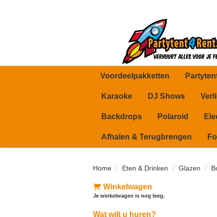
Voordeelpakketten
Partyten
Karaoke
DJ Shows
Verl
Backdrops
Polaroid
Ele
Afhalen & Terugbrengen
Fo
Home
Eten & Drinken
Glazen
B
Winkelwagen
Je winkelwagen is nog leeg.
Wat wilt u huren?