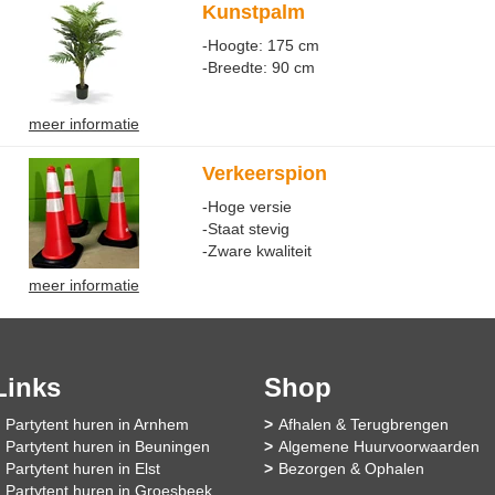
Kunstpalm
-Hoogte: 175 cm
-Breedte: 90 cm
meer informatie
Verkeerspion
-Hoge versie
-Staat stevig
-Zware kwaliteit
meer informatie
Links
Shop
Partytent huren in Arnhem
Afhalen & Terugbrengen
Partytent huren in Beuningen
Algemene Huurvoorwaarden
Partytent huren in Elst
Bezorgen & Ophalen
Partytent huren in Groesbeek