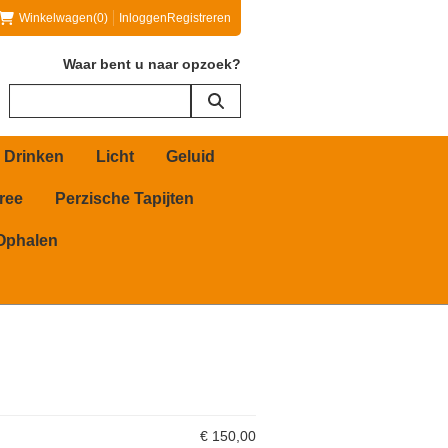
Winkelwagen
(0)
Inloggen
Registreren
Waar bent u naar opzoek?
 Drinken
Licht
Geluid
ree
Perzische Tapijten
Ophalen
€
150,00