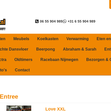
06 55 904 989
+31 6 55 904 989
ten
Meubels
Koelkasten
Verwarming
Eten en
ichte Dansvloer
Beerpong
Abraham & Sarah
Ent
ctra
Oldtimers
Racebaan Nijmegen
Bezorgen & 
to's
Contact
Entree
Love XXL