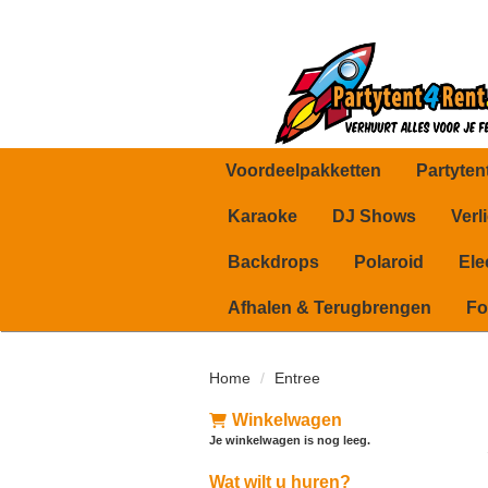
Voordeelpakketten
Partyten
Karaoke
DJ Shows
Verl
Backdrops
Polaroid
Ele
Afhalen & Terugbrengen
Fo
Home
Entree
Winkelwagen
Je winkelwagen is nog leeg.
Wat wilt u huren?