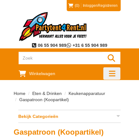
(0)
Inloggen
Registreren
06 55 904 989
+31 6 55 904 989
"Zoeken
Winkelwagen
"Toggle mobi
Home
Eten & Drinken
Keukenapparatuur
Gaspatroon (Koopartikel)
Bekijk Categorieën
Gaspatroon (Koopartikel)